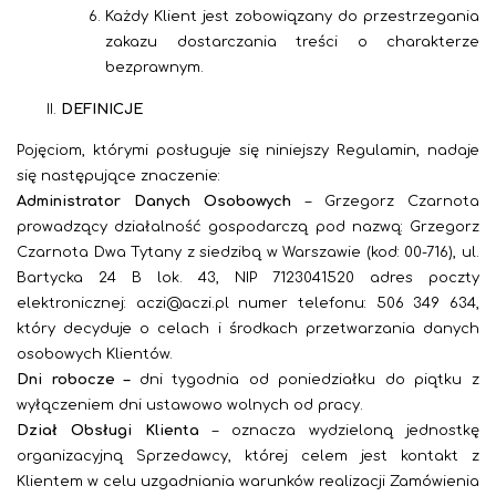
Każdy Klient jest zobowiązany do przestrzegania
zakazu dostarczania treści o charakterze
bezprawnym.
DEFINICJE
Pojęciom, którymi posługuje się niniejszy Regulamin, nadaje
się następujące znaczenie:
Administrator Danych Osobowych
–
Grzegorz Czarnota
prowadzący działalność gospodarczą pod nazwą: Grzegorz
Czarnota Dwa Tytany z siedzibą w Warszawie (kod: 00-716), ul.
Bartycka 24 B lok. 43, NIP 7123041520
adres poczty
elektronicznej: aczi@aczi.pl numer telefonu: 506 349 634,
który decyduje o celach i środkach przetwarzania danych
osobowych Klientów.
Dni robocze –
dni tygodnia od poniedziałku do piątku z
wyłączeniem dni ustawowo wolnych od pracy.
Dział Obsługi Klienta
– oznacza wydzieloną jednostkę
organizacyjną Sprzedawcy, której celem jest kontakt z
Klientem w celu uzgadniania warunków realizacji Zamówienia