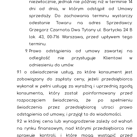
niezwłocznie, jednak nie później niż w terminie 14
dni od dnia, w którym odstąpił od Umowy
sprzedaży. Do zachowania terminu wystarczy
odesłanie Towaru na adres Sprzedawcy:
Grzegorz Czarnota Dwa Tytany ul. Bartycka 24 B
lok. 43, 00-716 Warszawa, przed upływem tego
terminu.
Prawo odstąpienia od umowy zawartej na
odległość nie przysługuje Klientowi w
odniesieniu do umów:
9.1
o oświadczenie usług, za które konsument jest
zobowiązany do zapłaty ceny, jeżeli przedsiębiorca
wykonał w pełni usługę za wyraźną i uprzednią zgodą
konsumenta, który został poinformowany przed
rozpoczęciem świadczenia, że po spełnieniu
świadczenia przez przedsiębiorcę utraci prawo
odstąpienia od umowy, i przyjął to do wiadomości;
9.2 w której cena lub wynagrodzenie zależy od wahań
na rynku finansowym, nad którymi przedsiębiorca nie
sprawuje kontroli, i które mogą wystąpić przed