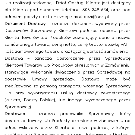
lub realizacji reklamacji. Dział Obsługi Klienta jest dostępny
dla Klienta pod numerem telefonu: 506 349 634, oraz pod
adresem poczty elektronicznej e-mail: aczi@aczi.pl
Dokument Dostawy
– oznacza dokument wydawany przez
Dostawców Sprzedawcy Klientowi podczas odbioru przez
Klienta Towarów lub Produktów zawierający dane o nazwie
zamówionego towaru, cenę netto, cenę brutto, stawkę VAT i
ilość zamówionego towaru oraz łączną wartość zamówienia.
Dostawa
– oznacza dostarczenie przez Sprzedawcę
Klientowi Towarów lub Produktów określonych w Zamówieniu,
stanowiące wykonanie świadczenia przez Sprzedawcę na
podstawie Umowy sprzedaży. Dostawa może być
zrealizowana za pomocą transportu własnego Sprzedawcy
lub przy wykorzystaniu usług dostawcy zewnętrznego
(kuriera, Poczty Polskiej, lub innego wyznaczonego przez
Sprzedawcę).
Dostawca
– oznacza pracownika Sprzedawcy, który
dostarcza Towary lub Produkty określone w Zamówieniu na
adres wskazany przez Klienta a także podmiot, z którym
współpracuje Sprzedawca w zakresie dokonywania Dostawy