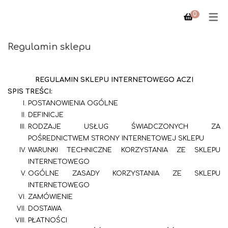
0
Regulamin sklepu
PTAK
PTAK
REGULAMIN SKLEPU INTERNETOWEGO ACZI
SPIS TREŚCI:
CYNDI
MEBLE
POSTANOWIENIA OGÓLNE
TRIANGLE
DEFINICJE
RODZAJE USŁUG ŚWIADCZONYCH ZA
POŚREDNICTWEM STRONY INTERNETOWEJ SKLEPU
WARUNKI TECHNICZNE KORZYSTANIA ZE SKLEPU
INTERNETOWEGO
OGÓLNE ZASADY KORZYSTANIA ZE SKLEPU
INTERNETOWEGO
ZAMÓWIENIE
DOSTAWA
PŁATNOŚCI