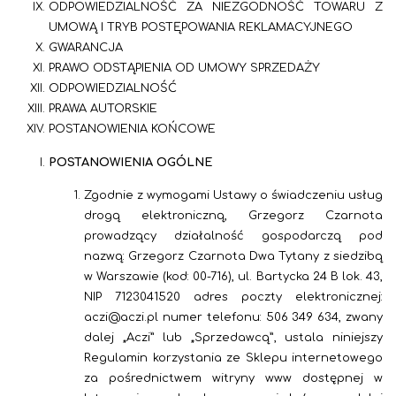
ODPOWIEDZIALNOŚĆ ZA NIEZGODNOŚĆ TOWARU Z
UMOWĄ I TRYB POSTĘPOWANIA REKLAMACYJNEGO
GWARANCJA
PRAWO ODSTĄPIENIA OD UMOWY SPRZEDAŻY
ODPOWIEDZIALNOŚĆ
PRAWA AUTORSKIE
POSTANOWIENIA KOŃCOWE
POSTANOWIENIA OGÓLNE
Zgodnie z wymogami Ustawy o świadczeniu usług
drogą elektroniczną, Grzegorz Czarnota
prowadzący działalność gospodarczą pod
nazwą: Grzegorz Czarnota Dwa Tytany z siedzibą
w Warszawie (kod: 00-716), ul. Bartycka 24 B lok. 43,
NIP
7123041520
adres poczty elektronicznej:
aczi@aczi.pl numer telefonu: 506 349 634, zwany
dalej „Aczi” lub „Sprzedawcą”, ustala niniejszy
Regulamin korzystania ze Sklepu internetowego
za pośrednictwem witryny www dostępnej w