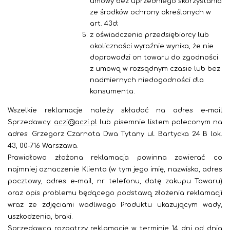
umowy bez uprzedniego skorzystania
ze środków ochrony określonych w
art. 43d;
z oświadczenia przedsiębiorcy lub
okoliczności wyraźnie wynika, że nie
doprowadzi on towaru do zgodności
z umową w rozsądnym czasie lub bez
nadmiernych niedogodności dla
konsumenta
.
Wszelkie
reklamacje należy składać na adres e-mail
Sprzedawcy:
aczi@aczi.pl
lub pisemnie listem poleconym na
adres: Grzegorz Czarnota Dwa Tytany ul. Bartycka 24 B lok.
43, 00-716 Warszawa.
Prawidłowo złożona reklamacja powinna zawierać co
najmniej oznaczenie Klienta (w tym jego imię, nazwisko, adres
pocztowy, adres e-mail, nr telefonu, datę zakupu Towaru)
oraz opis problemu będącego podstawą złożenia reklamacji
wraz ze zdjęciami wadliwego Produktu ukazującym wady,
uszkodzenia, braki.
Sprzedawca rozpatrzy reklamację w terminie 14 dni od dnia