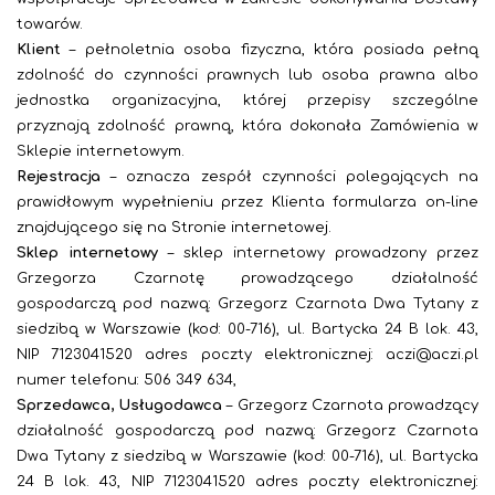
towarów.
Klient
– pełnoletnia osoba fizyczna, która posiada pełną
zdolność do czynności prawnych lub osoba prawna albo
jednostka organizacyjna, której przepisy szczególne
przyznają zdolność prawną, która dokonała Zamówienia w
Sklepie internetowym.
Rejestracja
– oznacza zespół czynności polegających na
prawidłowym wypełnieniu przez Klienta formularza on-line
znajdującego się na Stronie internetowej.
Sklep internetowy
– sklep internetowy prowadzony przez
Grzegorza Czarnotę prowadzącego działalność
gospodarczą pod nazwą: Grzegorz Czarnota Dwa Tytany z
siedzibą w Warszawie (kod: 00-716), ul. Bartycka 24 B lok. 43,
NIP
7123041520
adres poczty elektronicznej: aczi@aczi.pl
numer telefonu: 506 349 634,
Sprzedawca, Usługodawca
–
Grzegorz Czarnota prowadzący
działalność gospodarczą pod nazwą: Grzegorz Czarnota
Dwa Tytany z siedzibą w Warszawie (kod: 00-716), ul. Bartycka
24 B lok. 43, NIP
7123041520
adres poczty elektronicznej: