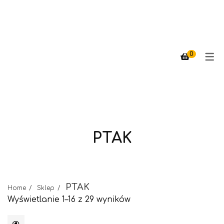
PTAK
PTAK
CYNDI
MEBLE
0
TRIANGLE
PTAK
PTAK
Home
Sklep
Wyświetlanie 1–16 z 29 wyników